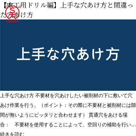
【木工用ドリル編】上手な穴あけ方と間違っ
DIY
た穴あけ方
上手な穴あけ方 不要材を穴あけしたい被削材の下に敷いて穴
あけ作業を行う。（ポイント：その際に不要材と被削材には隙
間が無いようにピッタリと合わせます） 貫通穴をあける場
合： 不要材を使用することによって、空回りの補助を行い…
【木
続きを読む