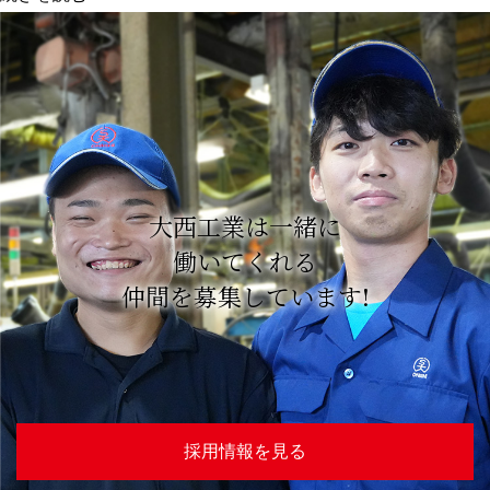
工
用
ド
リ
ル
編】
大⻄工業は一緒に
上
働いてくれる
手
仲間を募集しています!
な
穴
あ
け
方
採用情報を見る
と