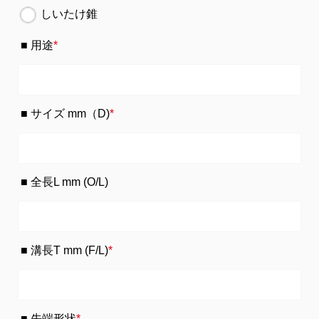
しいたけ錐
用途
*
サイズ mm（D)
*
全長L mm (O/L)
溝長T mm (F/L)
*
先端形状
*