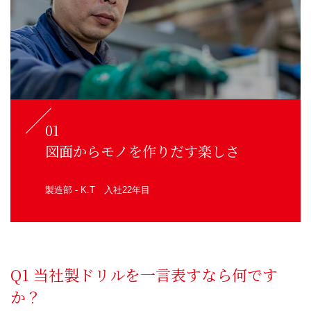
01
図面からモノを作りだす楽しさ
製造部 - K.T 入社22年目
当社製ドリルを一言表すなら何です
か？