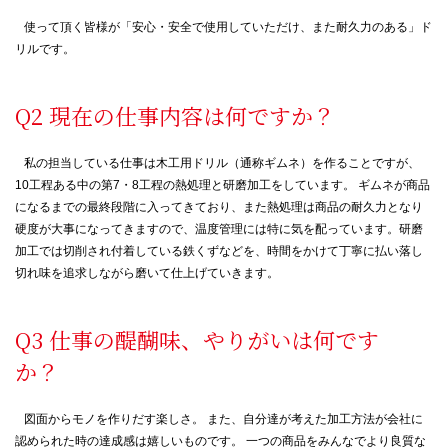
使って頂く皆様が「安心・安全で使用していただけ、また耐久力のある」ド
リルです。
現在の仕事内容は何ですか？
私の担当している仕事は木工用ドリル（通称ギムネ）を作ることですが、
10工程ある中の第7・8工程の熱処理と研磨加工をしています。 ギムネが商品
になるまでの最終段階に入ってきており、また熱処理は商品の耐久力となり
硬度が大事になってきますので、温度管理には特に気を配っています。研磨
加工では切削され付着している鉄くずなどを、時間をかけて丁寧に払い落し
切れ味を追求しながら磨いて仕上げていきます。
仕事の醍醐味、やりがいは何です
か？
図面からモノを作りだす楽しさ。 また、自分達が考えた加工方法が会社に
認められた時の達成感は嬉しいものです。 一つの商品をみんなでより良質な