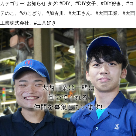
カテゴリー:
お知らせ
タグ:
#DIY
、
#DIY女子
、
#DIY好き
、
#コ
テのこ
、
#のこぎり
、
#加古川
、
#大工さん
、
#大西工業
、
#大西
工業株式会社
、
#工具好き
大⻄工業は一緒に
働いてくれる
仲間を募集しています!