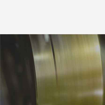
2
3
4
5
6
7
8
9
10
11
12
13
14
15
16
17
18
19
20
21
22
23
24
25
26
27
28
29
30
31
1
2
3
4
5
〒675-0009