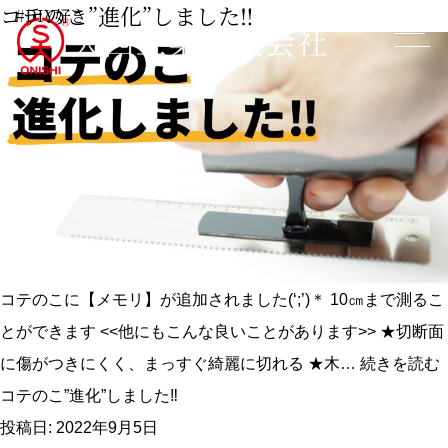
コテのこ”進化”しました‼
#DIY好き
コテのこに【メモリ】が追加されました(‘;’)＊ 10㎝まで測るこ
とができます <<他にもこんな良いことがあります>> ★切断面
に傷がつきにくく、まっすぐ綺麗に切れる ★木…
続きを読む
コテのこ”進化”しました‼
投稿日:
2022年9月5日