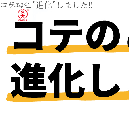
コテのこ”進化”しました‼
#大工さん