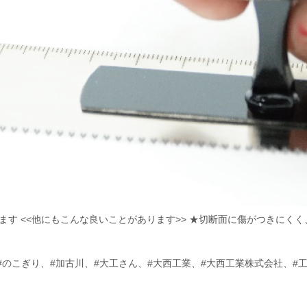
できます <<他にもこんな良いことがあります>> ★切断面に傷がつきにく
#のこぎり
、
#加古川
、
#大工さん
、
#大西工業
、
#大西工業株式会社
、
#