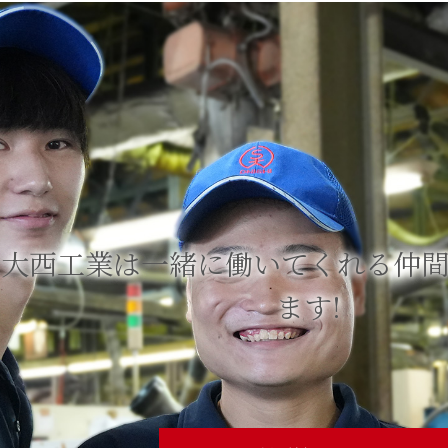
大⻄工業は一緒に
働いてくれる
仲
ます!