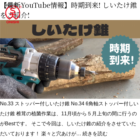
【最新YouTube情報】時期到来! しいたけ錐
#原木
をご紹介!
No.33 ストッパー付しいたけ錐 No.34 6角軸ストッパー付しい
たけ錐 椎茸の植菌作業は、11月頃から５月上旬の間に行うの
がBestです。 そこで今回は、しいたけ錐の紹介をさせていた
【最
だいております！ 楽々と穴あけが…
続きを読む