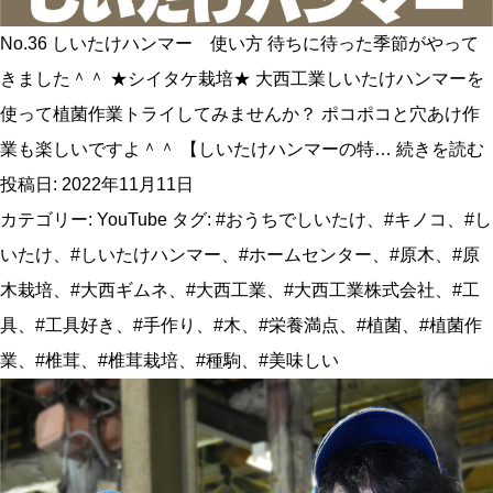
ご
No.36 しいたけハンマー 使い方 待ちに待った季節がやって
紹
きました＾＾ ★シイタケ栽培★ 大西工業しいたけハンマーを
介!
使って植菌作業トライしてみませんか？ ポコポコと穴あけ作
業も楽しいですよ＾＾ 【しいたけハンマーの特…
続きを読む
投稿日:
2022年11月11日
カテゴリー:
YouTube
タグ:
#おうちでしいたけ
、
#キノコ
、
#し
いたけ
、
#しいたけハンマー
、
#ホームセンター
、
#原木
、
#原
木栽培
、
#大西ギムネ
、
#大西工業
、
#大西工業株式会社
、
#工
具
、
#工具好き
、
#手作り
、
#木
、
#栄養満点
、
#植菌
、
#植菌作
業
、
#椎茸
、
#椎茸栽培
、
#種駒
、
#美味しい