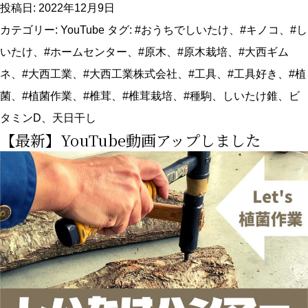
新
投稿日:
2022年12月9日
YouTube
カテゴリー:
YouTube
タグ:
#おうちでしいたけ
、
#キノコ
、
#し
情
いたけ
、
#ホームセンター
、
#原木
、
#原木栽培
、
#大西ギム
報】
ネ
、
#大西工業
、
#大西工業株式会社
、
#工具
、
#工具好き
、
#植
時
菌
、
#植菌作業
、
#椎茸
、
#椎茸栽培
、
#種駒
、
しいたけ錐
、
ビ
期
タミンD
、
天日干し
【最新】YouTube動画アップしました
到
来!
し
い
た
け
錐
を