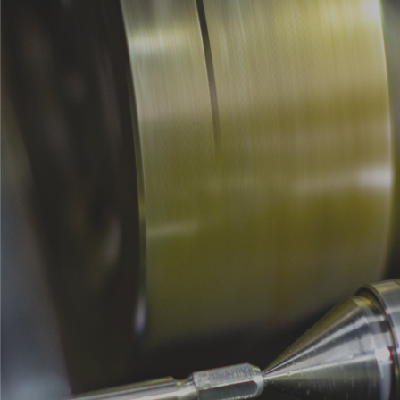
30
31
1
2
3
4
5
〒675-0009
兵庫県加古川市神野町⻄条790-1
メールでのお問い合わせ
‭079-438-2240