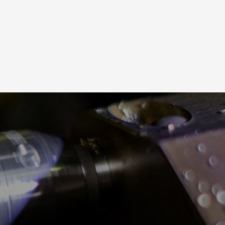
4
5
6
7
8
11
12
13
14
15
18
19
20
21
22
25
26
27
28
29
1
2
3
4
5