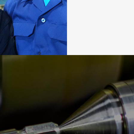
2
3
9
10
16
17
23
24
30
31