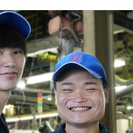
ア
ッ
プ
し
ま
し
た！