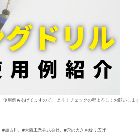
！ 使用例もあげてますので、 是非！チェックの程よろしくお願いします
、
#加古川
、
#大西工業株式会社
、
#穴の大きさ繰り広げ