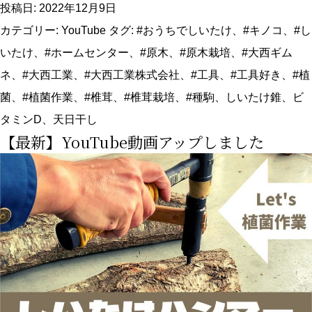
新
投稿日:
2022年12月9日
YouTube
カテゴリー:
YouTube
タグ:
#おうちでしいたけ
、
#キノコ
、
#し
情
いたけ
、
#ホームセンター
、
#原木
、
#原木栽培
、
#大西ギム
報】
ネ
、
#大西工業
、
#大西工業株式会社
、
#工具
、
#工具好き
、
#植
時
菌
、
#植菌作業
、
#椎茸
、
#椎茸栽培
、
#種駒
、
しいたけ錐
、
ビ
期
タミンD
、
天日干し
【最新】YouTube動画アップしました
到
来!
し
い
た
け
錐
を