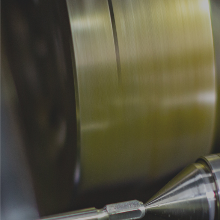
30
31
1
2
3
4
5
〒675-0009
兵庫県加古川市神野町⻄条790-1
メールでのお問い合わせ
‭079-438-2240