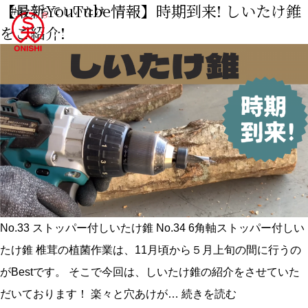
【最新YouTube情報】時期到来! しいたけ錐
#おうちでしいたけ
をご紹介!
No.33 ストッパー付しいたけ錐 No.34 6角軸ストッパー付しい
たけ錐 椎茸の植菌作業は、11月頃から５月上旬の間に行うの
がBestです。 そこで今回は、しいたけ錐の紹介をさせていた
【最
だいております！ 楽々と穴あけが…
続きを読む