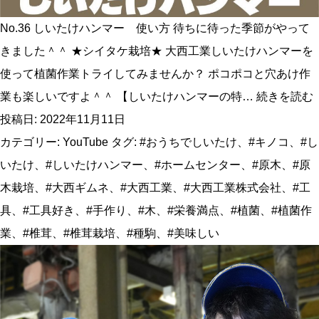
ご
No.36 しいたけハンマー 使い方 待ちに待った季節がやって
紹
きました＾＾ ★シイタケ栽培★ 大西工業しいたけハンマーを
介!
使って植菌作業トライしてみませんか？ ポコポコと穴あけ作
業も楽しいですよ＾＾ 【しいたけハンマーの特…
続きを読む
投稿日:
2022年11月11日
カテゴリー:
YouTube
タグ:
#おうちでしいたけ
、
#キノコ
、
#し
いたけ
、
#しいたけハンマー
、
#ホームセンター
、
#原木
、
#原
木栽培
、
#大西ギムネ
、
#大西工業
、
#大西工業株式会社
、
#工
具
、
#工具好き
、
#手作り
、
#木
、
#栄養満点
、
#植菌
、
#植菌作
業
、
#椎茸
、
#椎茸栽培
、
#種駒
、
#美味しい