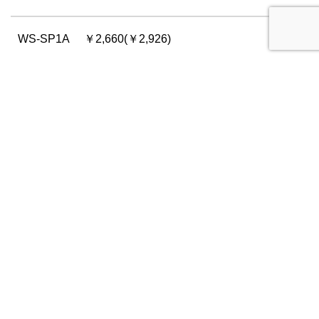
WS-SP1A
￥2,660(￥2,926)
APPLICABLE SIZE
適応サイズ
ストリッパー穴径（mm）
0.4
0.5
0.
より線
30
28
2
適応電線
AWG換算
単線
28
26
2