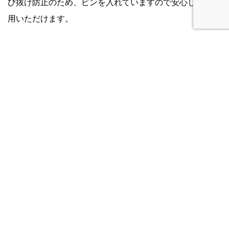
び抜け防止のため、ピンを入れていますので安心してご使
用いただけます。
SIZE
サイズ
021-030S
￥3,340(￥3,674)
021-040S
￥3,880(￥4,268)
021-050S
￥4,360(￥4,796)
021-345S
￥3,860(￥4,246)