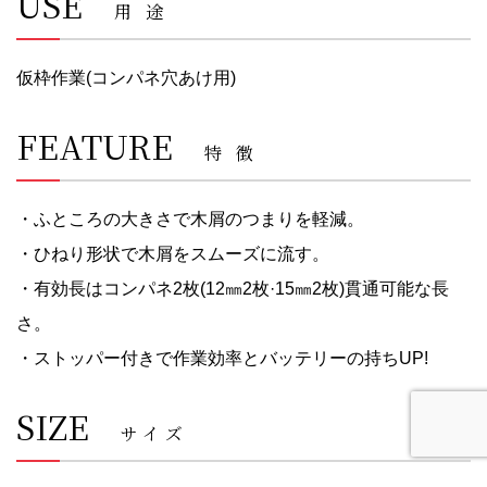
USE
用途
仮枠作業(コンパネ穴あけ用)
FEATURE
特徴
・ふところの大きさで木屑のつまりを軽減。
・ひねり形状で木屑をスムーズに流す。
・有効長はコンパネ2枚(12㎜2枚·15㎜2枚)貫通可能な長
さ。
・ストッパー付きで作業効率とバッテリーの持ちUP!
SIZE
サイズ