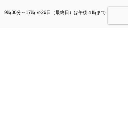
9時30分～17時 ※26日（最終日）は午後４時まで
当社ブース：5B62
【
JAPAN DIY HOMECENTER SHOW2023
】の詳細につ
きましては、 下記URLをご参照ください。
https://diy-show.com/
PREV
お知らせ/ブログ一覧に戻る
NEXT