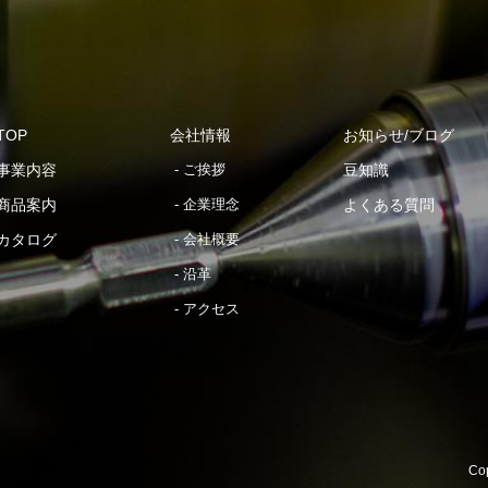
TOP
会社情報
お知らせ/ブログ
事業内容
ご挨拶
豆知識
商品案内
企業理念
よくある質問
カタログ
会社概要
沿革
アクセス
Cop