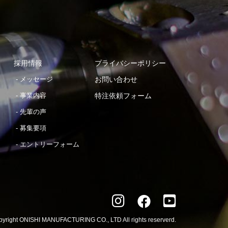
採用情報
プライバシーポリシー
メッセージ
お問い合わせ
事業内容
特注依頼フォーム
先輩の声
募集要項
エントリーフォーム

yright ONISHI MANUFACTURING CO., LTD All rights reserverd.