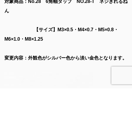
対象商品：No.
28
6
角軸タップ NO.28-T
ネジきれるね
ん
【サイズ】M3
×0.5
・M4
×0.7
・M5
×0.8
・
M6
×1.0
・M8
×1.25
変更内容：外観色がシルバー色から淡い金色となります。